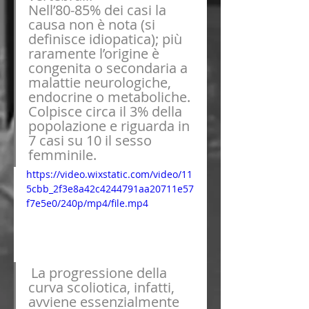
Nell’80-85% dei casi la 
causa non è nota (si 
definisce idiopatica); più 
raramente l’origine è 
congenita o secondaria a 
malattie neurologiche, 
endocrine o metaboliche. 
Colpisce circa il 3% della 
popolazione e riguarda in 
7 casi su 10 il sesso 
femminile.
https://video.wixstatic.com/video/11
5cbb_2f3e8a42c4244791aa20711e57
f7e5e0/240p/mp4/file.mp4
La progressione della 
curva scoliotica, infatti, 
avviene essenzialmente 