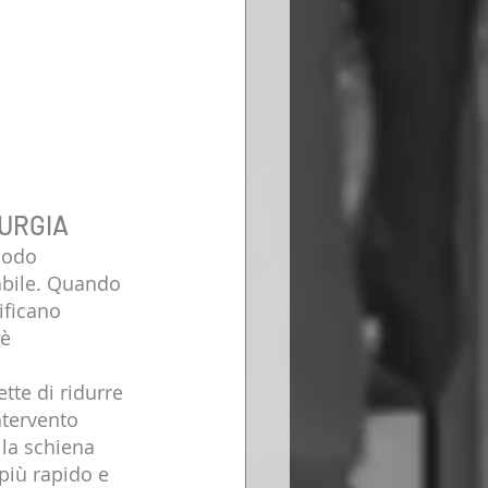
RURGIA
modo 
sabile. Quando 
ificano 
è 
tte di ridurre 
ntervento 
lla schiena 
iù rapido e 