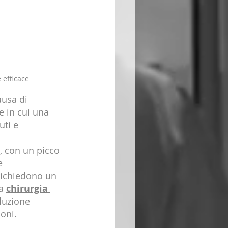
 efficace
usa di 
e in cui una 
uti e 
a, con un picco 
e 
richiedono un 
a 
chirurgia 
luzione 
ioni.