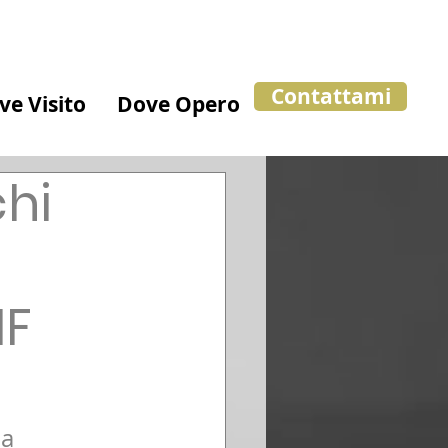
Contattami
ve Visito
Dove Opero
chi
IF
a 