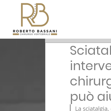
Sciata
interv
chirur
può ai
La sciatalgia