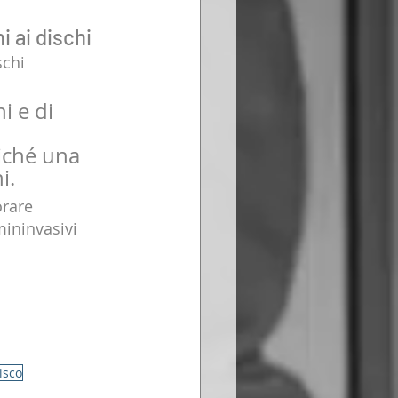
 ai dischi
schi 
 e di 
iché una 
i. 
rare 
ininvasivi 
isco