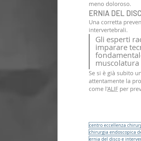
meno doloroso.
ERNIA DEL DISCO
Una corretta prevenz
intervertebrali. 
Gli esperti 
imparare tecn
fondamentale
muscolatura d
Se si è già subito 
attentamente la pro
come l’
ALIF
 per pre
centro eccellenza chirur
chirurgia endoscopica d
ernia del disco e interve