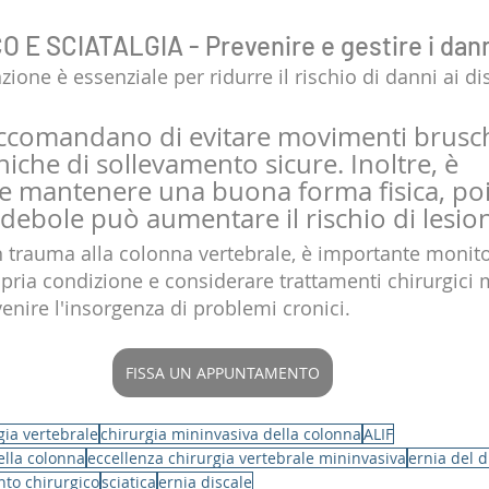
 E SCIATALGIA - Prevenire e gestire i danni
ione è essenziale per ridurre il rischio di danni ai di
raccomandano di evitare movimenti bruschi
iche di sollevamento sicure. Inoltre, è 
 mantenere una buona forma fisica, po
ebole può aumentare il rischio di lesion
un trauma alla colonna vertebrale, è importante monito
pria condizione e considerare trattamenti chirurgici m
venire l'insorgenza di problemi cronici.
FISSA UN APPUNTAMENTO
gia vertebrale
chirurgia mininvasiva della colonna
ALIF
ella colonna
eccellenza chirurgia vertebrale mininvasiva
ernia del d
nto chirurgico
sciatica
ernia discale