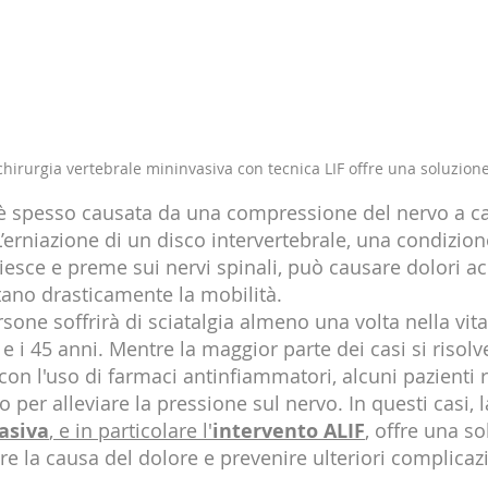
a chirurgia vertebrale mininvasiva con tecnica LIF offre una soluzione
è spesso causata da una compressione del nervo a ca
L’erniazione di un disco intervertebrale, una condizion
iesce e preme sui nervi spinali, può causare dolori ac
itano drasticamente la mobilità.
rsone soffrirà di sciatalgia almeno una volta nella vit
 e i 45 anni. Mentre la maggior parte dei casi si risolv
n l'uso di farmaci antinfiammatori, alcuni pazienti 
o per alleviare la pressione sul nervo. In questi casi, l
asiva
, e in particolare l'
intervento ALIF
,
 offre una so
re la causa del dolore e prevenire ulteriori complicaz