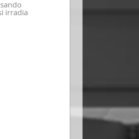
usando 
i irradia 