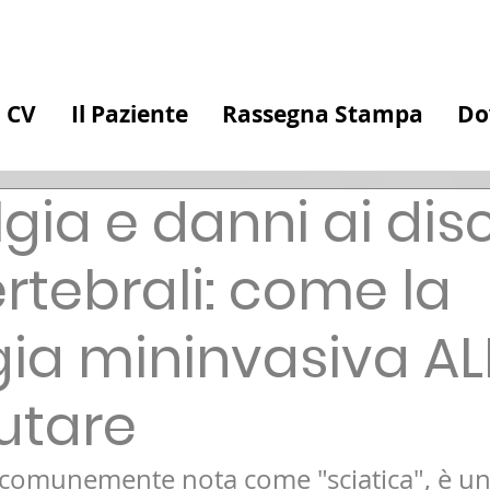
CV
Il Paziente
Rassegna Stampa
Do
lgia e danni ai dis
ertebrali: come la
gia mininvasiva AL
utare
, comunemente nota come "sciatica", è un