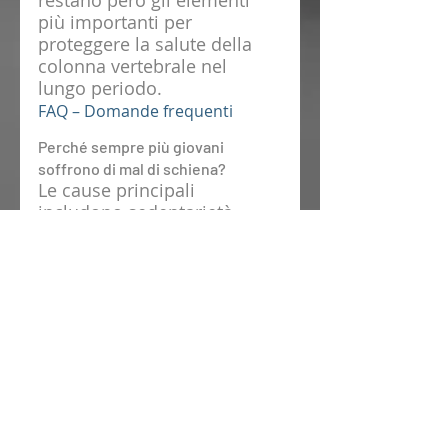
restano però gli elementi 
più importanti per 
proteggere la salute della 
colonna vertebrale nel 
lungo periodo.
FAQ – Domande frequenti
Perché sempre più giovani 
soffrono di mal di schiena?
Le cause principali 
includono sedentarietà, 
smart working, posture 
scorrette, utilizzo 
prolungato di smartphone e 
computer, stress e attività 
fisica non bilanciata.
Lo smartphone può causare 
problemi cervicali?
Sì. Mantenere il collo 
inclinato in avanti per molte 
ore aumenta il carico sulla 