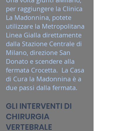
per raggiungere la Clinica
La Madonnina, potete
utilizzare la Metropolitana
Linea Gialla direttamente
dalla Stazione Centrale di
Milano, direzione San
Donato e scendere alla
fermata Crocetta. La Casa
di Cura la Madonnina è a
due passi dalla fermata.
GLI INTERVENTI DI
CHIRURGIA
VERTEBRALE