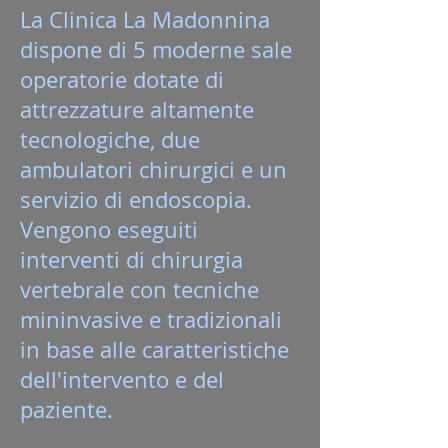
La Clinica La Madonnina
dispone di 5 moderne sale
operatorie dotate di
attrezzature altamente
tecnologiche, due
ambulatori chirurgici e un
servizio di endoscopia.
Vengono eseguiti
interventi di chirurgia
vertebrale con tecniche
mininvasive e tradizionali
in base alle caratteristiche
dell'intervento e del
paziente.