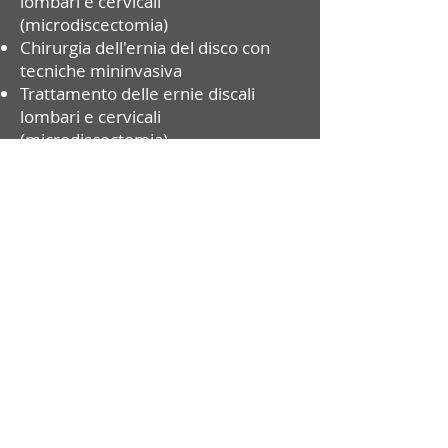
lombari e cervicali
(microdiscectomia)
Chirurgia dell'ernia del disco con
tecniche mininvasiva
Trattamento delle ernie discali
lombari e cervicali
(microdiscectomia)
Chirurgia dell'ernia del disco con
tecniche mininvasiva
Correzione di deformità congenite
ed acquisite (scoliosi, cifosi, esiti di
fratture, ecc.) con tecniche
tradizionali (fusione ed artrodesi) e
minivasive con approcci anteriori
Trattamento chirurgico delle
spondilolistesi istmiche (mediante
ricostruzione dell’istmo) o
degenerative con tecniche
tradizionali e minivasive video
assistite