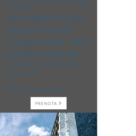
Vertebrale
Roberto Bassani, Direttore
Chirurgia Vertebrale II
Chirurgo Vertebrale - IRCCS
Ospedale Sant'Ambrogio
Trattamenti Chirurgici Mininvasivi
della Colonna
Dove visito e dove opero
PRENOTA