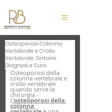
Osteoporosi Colonna
Vertebrale e Crollo
Vertebrale: Sintomi,
Diagnosi e Cure
Osteoporosi della 
colonna vertebrale e 
crollo vertebrale  
quando serve la 
chirurgia - 
osteoporosi della 
L
’
colonna 
vertebrale
 è una 