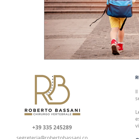
R
I
s
L
e
v
+39 335 245289
segreteria@robertobassani.co