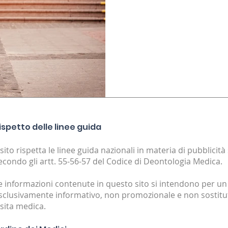
conoscenza
Il mal di schiena nei bamb
significative sulla loro salu
ispetto delle linee guida
l sito rispetta le linee guida nazionali in materia di pubblicità
econdo gli artt. 55-56-57 del Codice di Deontologia Medica.
e informazioni contenute in questo sito si intendono per un
sclusivamente informativo, non promozionale e non sostitut
isita medica.