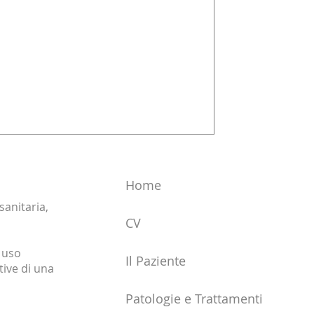
ini può avere conseguenze
te e qualità di vita: meglio prevenire.
Home
 sanitaria,
CV
 uso
Il Paziente
ive di una
Patologie e Trattamenti