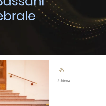
 Bassani
ebrale
Roberto Bassani
Schiena
Bambini e mal d
ritorno a scuola