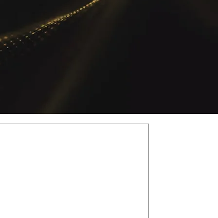
i schiena: il
 e il "peso" della