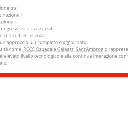
ione tra:
e nazionali
azionali
congressi e corsi avanzati
 centri di eccellenza
 un approccio più completo e aggiornato.
ealtà come 
IRCCS Ospedale Galeazzi Sant’Ambrogio
 rappres
all’elevato livello tecnologico e alla continua interazione con
ale.