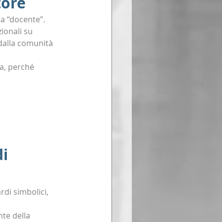
tore
 a “docente”.
ionali su 
dalla comunità 
a, perché 
i 
di simbolici, 
nte della 