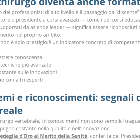
chirurgo diventa anche forma
dei professionisti di alto livello è il passaggio da “discente”
tore o presidente a corsi avanzati — come i percorsi educaz
upportati da aziende leader — significa essere riconosciuti 
imento nel proprio ambito.
à non è solo prestigio:è un indicatore concreto di competenz
mettere conoscenza
tecniche più avanzate
stante sulle innovazioni
o con altri esperti
emi e riconoscimenti: segnali d
reale
rurgo vertebrale, i riconoscimenti non sono semplici traguar
pegno costante nella qualità e nell’innovazione.
edaglia d’Oro al Merito della Sanità
,
 conferita dal Preside