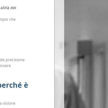
alità dei 
ampio che 
ede precisione 
essere 
perché è 
a visione 