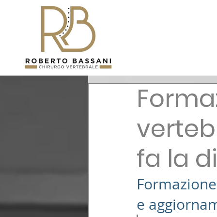
Formaz
vertebr
fa la d
Formazione 
e aggiornam