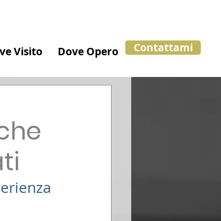
Contattami
ve Visito
Dove Opero
i
 che
ti
erienza 