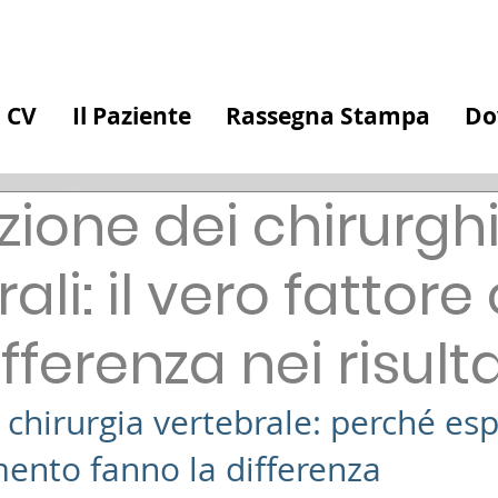
CV
Il Paziente
Rassegna Stampa
Do
ione dei chirurgh
ali: il vero fattore
ifferenza nei risulta
chirurgia vertebrale: perché esp
ento fanno la differenza