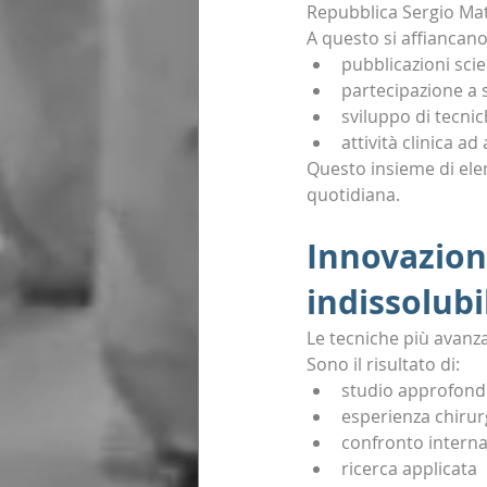
Repubblica Sergio Matt
A questo si affiancano
pubblicazioni scie
partecipazione a s
sviluppo di tecni
attività clinica a
Questo insieme di eleme
quotidiana.
Innovazion
indissolubi
Le tecniche più avanz
Sono il risultato di:
studio approfondi
esperienza chirur
confronto interna
ricerca applicata