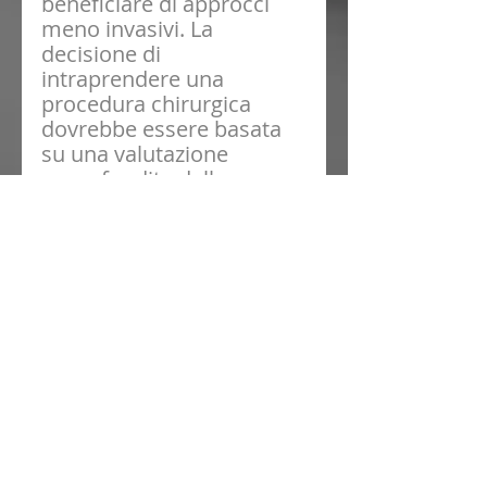
beneficiare di approcci 
meno invasivi. La 
decisione di 
intraprendere una 
procedura chirurgica 
dovrebbe essere basata 
su una valutazione 
approfondita della 
situazione da parte di 
professionisti qualificati, 
considerando 
attentamente tutte le 
opzioni disponibili.