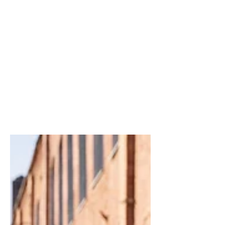
Invasiva: la vera
differenza non è
l'incisione, ma
l'esperienza del
chirurgo
Chirurgia vertebrale mini-invasiva:
scopri perché la vera differenza non
è l'incisione, ma l'esperienza del
chirurgo. Casistica, ALIF,
pianificazione e tecniche avanzate
per un approccio personalizzato.