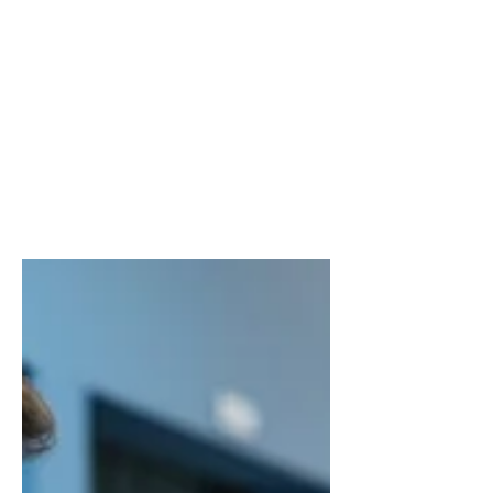
sempre più piegate
in avanti? La
risposta potrebbe
essere nella
colonna vertebrale
Camminare piegati in avanti non è
sempre una conseguenza dell'età.
Scopri il ruolo di scoliosi dell'adulto,
deformità vertebrali ed equilibrio
della colonna nella perdita della
postura eretta.