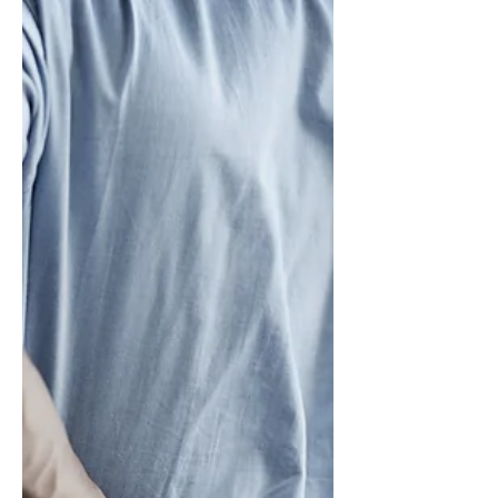
da non
sottovalutare
Dolore dopo chirurgia vertebrale:
guida completa su cause, durata,
recupero e segnali di allarme. Scopri
cosa è normale e quando rivolgersi
allo specialista.