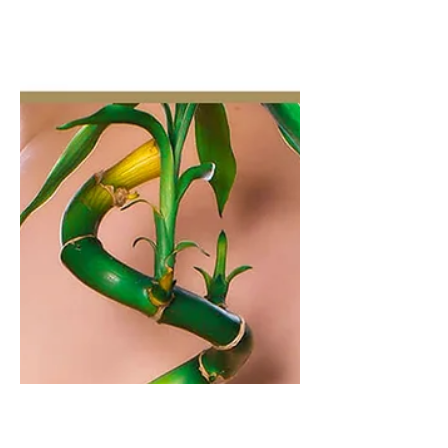
Chirurgia
Vertebrale:
aspettative
realistiche, risultati
e cosa sapere
prima di operarsi
Chirurgia vertebrale: cosa aspettarsi
davvero? Scopri risultati, tempi di
recupero, rischi e tecniche moderne.
Guida completa per una scelta
consapevole.