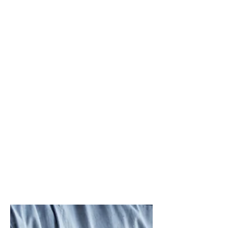
Roberto Bassani
CHIRURGIA VERTEBRALE
Dolore dopo
chirurgia
vertebrale: è
normale? Analisi
clinica, tempi di
recupero e segnali