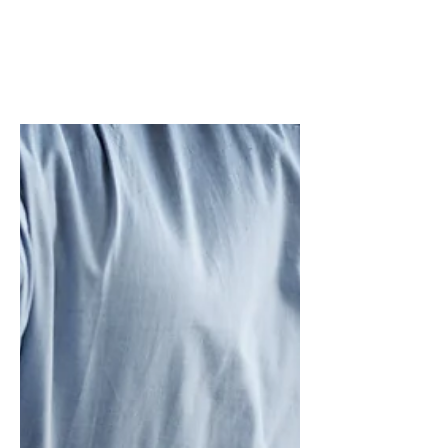
cosa spaventa
davvero i pazienti e
cosa è cambiato
oggi
Paura del dolore, dell'anestesia o di
non tornare alla vita di prima? Scopri
cosa spaventa davvero i pazienti
prima di un intervento alla colonna
vertebrale e cosa è cambiato nella
chirurgia moderna.