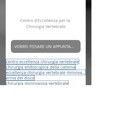
Centro d'Eccellenza per la 
Chirurgia Vertebrale
VORREI FISSARE UN APPUNTAMENTO
centro eccellenza chirurgia vertebrale
chirurgia endoscopica della colonna
eccellenza chirurgia vertebrale mininvasiva
ernia del disco
chirurgia mininvasiva vertebrale
chirurgia mininvasiva
frattura vertebrale
scoliosi
colonna vertebrale
slittamento vertebre
cervicale
roberto bassani
spondilolistesi
protesidiscale
vertebre
artrodesi
slittamento vertebrale
Articoli