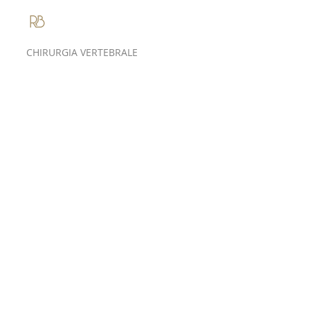
Roberto Bassani
CHIRURGIA VERTEBRALE
Quando la
chirurgia vertebrale
è davvero indicata:
criteri clinici,
esperienza e
decisioni
consapevoli