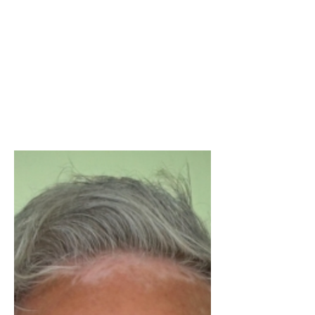
Roberto Bassani
CHIRURGIA VERTEBRALE
LOMBALGIA, ADDIO
AL BISTURI - OGGI LA
CURA È IL
MOVIMENTO
LA PROVINCIA 3/05/2026 LEGGI
L'ARTICOLO COMPLETO - SCARICA IL
PDF