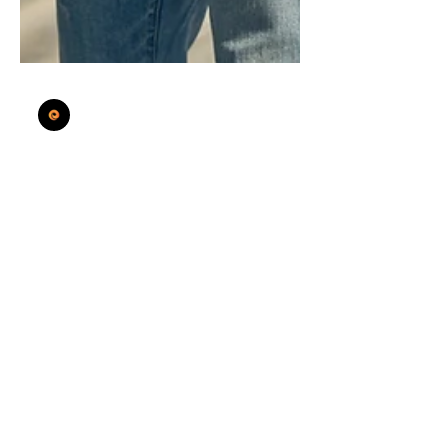
50.01 Production & Communication
Sempre più giovani
soffrono di
problemi alla
colonna vertebrale: