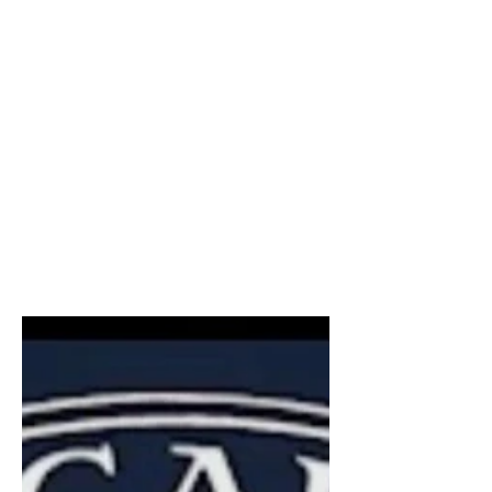
colonne vertebrali
uguali: il valore
dell'anatomia nella
moderna chirurgia
vertebral
Ogni colonna vertebrale è diversa.
Scopri perché la conoscenza
dell'anatomia, la ricerca scientifica e
l'esperienza chirurgica sono
fondamentali per una chirurgia
vertebrale moderna, precisa e
personalizzata.