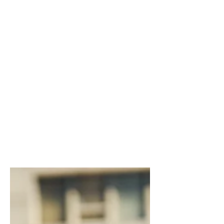
Come la ricerca
anatomica sta
rendendo la
chirurgia della
colonna vertebrale
sempre più precisa
e mini-invasiva
La ricerca anatomica è alla base delle
moderne tecniche di chirurgia
vertebrale. Scopri come innovazione,
Anatomical Society e chirurgia mini-
invasiva stanno rendendo gli
interventi sulla colonna sempre più
precisi e sicuri.