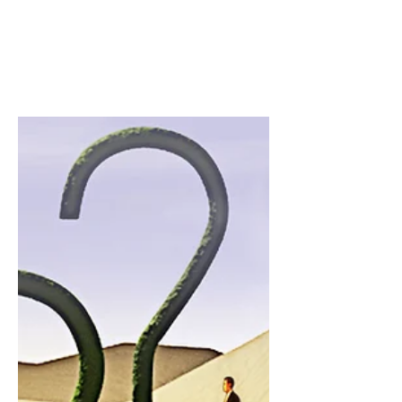
cosa sta
succedendo
davvero?
Sempre più giovani soffrono di
cervicale, lombalgia ed ernie discali.
Scopri le cause legate a postura,
smartphone, palestra e
sedentarietà.