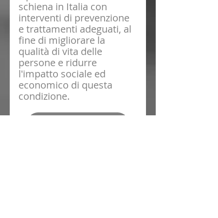
schiena in Italia con 
interventi di prevenzione 
e trattamenti adeguati, al 
fine di migliorare la 
qualità di vita delle 
persone e ridurre 
l'impatto sociale ed 
economico di questa 
condizione.
SOFFRI DI MAL DI SCHIENA?
centro eccellenza chirurgia vertebrale
chirurgia mininvasiva della colonna
ALIF
chirurgia endoscopica della colonna
eccellenza chirurgia vertebrale mininvasiva
ernia del disco
chirurgia mininvasiva vertebrale
Mal di schiena e chirurgia
mal di schiena
chirurgia mininvasiva
intervento ALIF