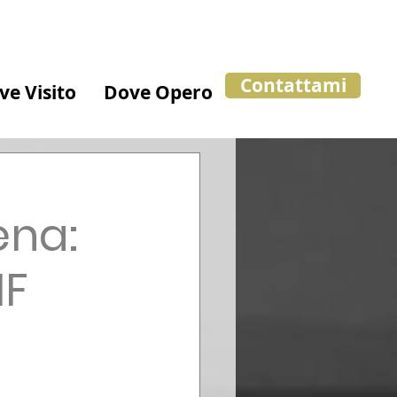
Contattami
ve Visito
Dove Opero
ena:
IF