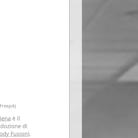
Freepik)
hiena
 è il 
'adozione di 
body Fusion)
, 