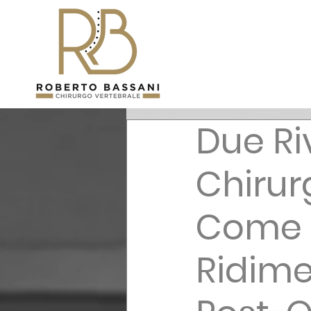
Due Ri
Chirur
Come l
Ridime