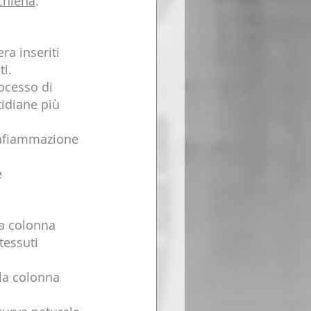
schiena
: 
ra inseriti 
ti.
rocesso di 
tidiane più 
infiammazione 
e 
a colonna 
tessuti 
lla colonna 