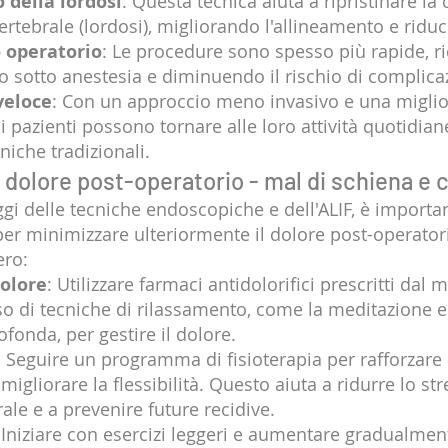
 della lordosi
: Questa tecnica aiuta a ripristinare la
ertebrale (lordosi), migliorando l'allineamento e riduc
 operatorio
: Le procedure sono spesso più rapide, ri
 sotto anestesia e diminuendo il rischio di complicaz
veloce
: Con un approccio meno invasivo e una miglio
, i pazienti possono tornare alle loro attività quotidia
cniche tradizionali.
 dolore post-operatorio - mal di schiena e c
gi delle tecniche endoscopiche e dell'ALIF, è importa
per minimizzare ulteriormente il dolore post-operator
ero:
dolore
: Utilizzare farmaci antidolorifici prescritti dal 
so di tecniche di rilassamento, come la meditazione e 
ofonda, per gestire il dolore.
: Seguire un programma di fisioterapia per rafforzare 
migliorare la flessibilità. Questo aiuta a ridurre lo str
ale e a prevenire future recidive.
 Iniziare con esercizi leggeri e aumentare gradualmente