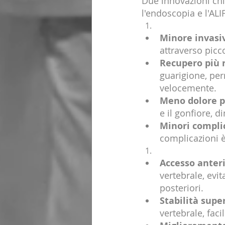
Due innovazioni chi
l'endoscopia e l'AL
Minore invasi
attraverso picco
Recupero più 
guarigione, per
velocemente.
Meno dolore p
e il gonfiore, 
Minori compli
complicazioni è 
Accesso anter
vertebrale, evi
posteriori.
Stabilità supe
vertebrale, faci