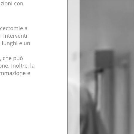
zioni con 
scectomie a 
 interventi 
 lunghi e un 
, che può 
e. Inoltre, la 
iammazione e 