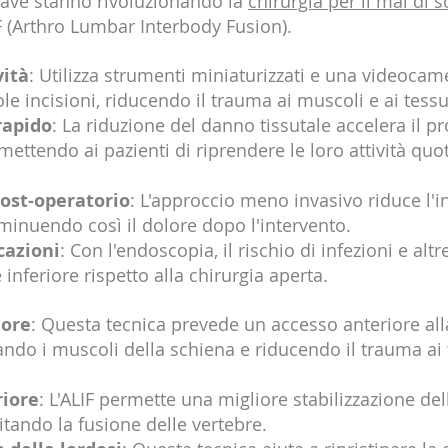
ave stanno rivoluzionando la 
chirurgia per il mal di 
IF (Arthro Lumbar Interbody Fusion).
vità
: Utilizza strumenti miniaturizzati e una videocame
le incisioni, riducendo il trauma ai muscoli e ai tessu
rapido
: La riduzione del danno tissutale accelera il p
mettendo ai pazienti di riprendere le loro attività quo
ost-operatorio
: L'approccio meno invasivo riduce l'
diminuendo così il dolore dopo l'intervento.
cazioni
: Con l'endoscopia, il rischio di infezioni e altr
inferiore rispetto alla chirurgia aperta.
iore
: Questa tecnica prevede un accesso anteriore all
tando i muscoli della schiena e riducendo il trauma ai 
riore
: L'ALIF permette una migliore stabilizzazione de
litando la fusione delle vertebre.