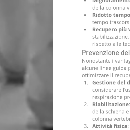
Miglioramento
della colonna v
Ridotto tempo
tempo trascorso
Recupero più 
stabilizzazione
rispetto alle te
Prevenzione del
Nonostante i vantag
alcune linee guida 
ottimizzare il recup
Gestione del 
considerare l'u
respirazione pr
Riabilitazione
della schiena e 
colonna vertebr
Attività fisica
: