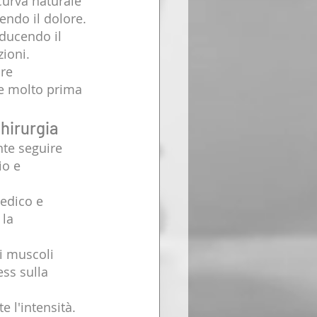
 curva naturale 
endo il dolore.
ducendo il 
ioni.
re 
ne molto prima 
hirurgia
nte seguire 
io e 
medico e 
la 
i muscoli 
ess sulla 
 l'intensità. 