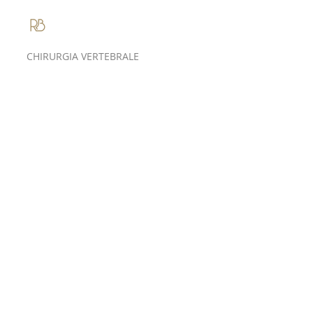
Roberto Bassani
CHIRURGIA VERTEBRALE
Perché non
esistono due
colonne vertebrali
uguali: il valore
dell'anatomia nella
moderna chirurgia
vertebral
Ogni colonna vertebrale è diversa.