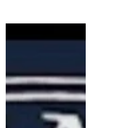
Scopri perché la conoscenza
dell'anatomia, la ricerca scientifica e
l'esperienza chirurgica sono
fondamentali per una chirurgia
vertebrale moderna, precisa e
personalizzata.